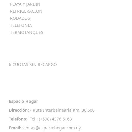
PLAYA Y JARDIN
REFRIGERACION
RODADOS
TELEFONIA
TERMOTANQUES
Metodos
De Pago
6 CUOTAS SIN RECARGO
Contactenos
Espacio Hogar
Dirección:
- Ruta Interbalnearia Km. 36.600
Telefono:
Tel.: (+598) 4376 6163
Email:
ventas
@espaciohogar.com
.uy