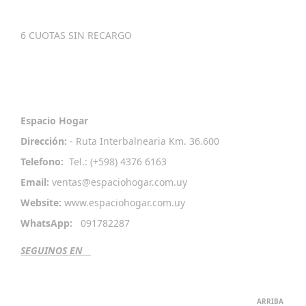
Metodos
De Pago
6 CUOTAS SIN RECARGO
Contactenos
Espacio Hogar
Dirección:
- Ruta Interbalnearia Km. 36.600
Telefono:
Tel.: (+598) 4376 6163
Email:
ventas
@espaciohogar.com
.uy
Website:
www.espaciohogar.com.uy
WhatsApp:
091782287
SEGUINOS EN
ARRIBA